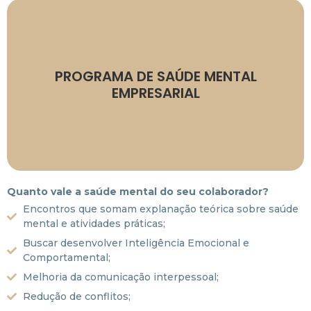
Consultar valores.
Formato: on-line e presencial.
PROGRAMA DE SAÚDE MENTAL
EMPRESARIAL
necessidade da empresa.
encontro, de acordo com a
Duração: média de 1h30 a 2h cada
Quanto vale a saúde mental do seu colaborador?
Encontros que somam explanação teórica sobre saúde
mental e atividades práticas;
Buscar desenvolver Inteligência Emocional e
Comportamental;
Melhoria da comunicação interpessoal;
Redução de conflitos;