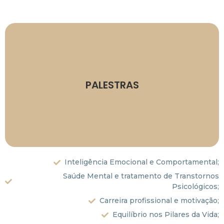
Consultar valores.
PALESTRAS
Formato: on-line e presencial.
Duração: média de 1h
Inteligência Emocional e Comportamental;
Saúde Mental e tratamento de Transtornos
Psicológicos;
Carreira profissional e motivação;
Equilíbrio nos Pilares da Vida;