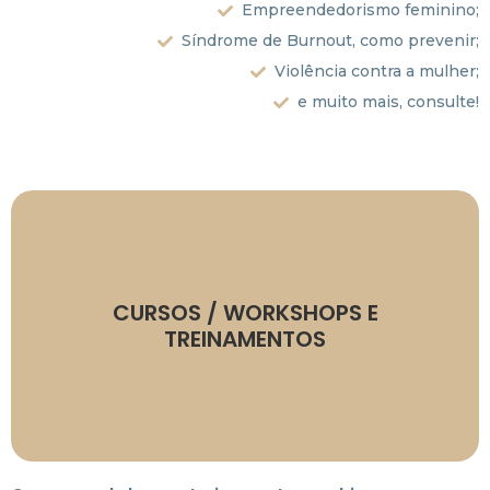
Empreendedorismo feminino;
Síndrome de Burnout, como prevenir;
Violência contra a mulher;
e muito mais, consulte!
Consultar valores.
CURSOS / WORKSHOPS E
Formato: on-line e presencial.
TREINAMENTOS
cada curso/workshop.
Duração: variável, de acordo com