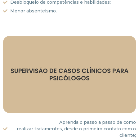
Desbloqueio de competências e habilidades;
Menor absenteísmo.
necessidade do psicólogo.
Agendado de acordo com a
SUPERVISÃO DE CASOS CLÍNICOS PARA
Consultar valores.
PSICÓLOGOS
Formato: on-line ou presencial.
Duração: 1h30 cada encontro.
Aprenda o passo a passo de como
realizar tratamentos, desde o primeiro contato com o
cliente;